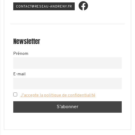
ATNOC
ER@TC
-UAES
ERDNA
RF.YN
Newsletter
Prénom
E-mail
J'accepte la politique de confidentialité