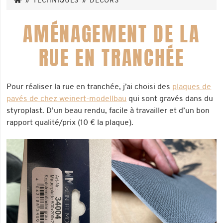
»
TECHNIQUES
»
DÉCORS
AMÉNAGEMENT DE LA
RUE EN TRANCHÉE
Pour réaliser la rue en tranchée, j’ai choisi des
plaques de
pavés de chez weinert-modellbau
qui sont gravés dans du
styroplast. D’un beau rendu, facile à travailler et d’un bon
rapport qualité/prix (10 € la plaque).