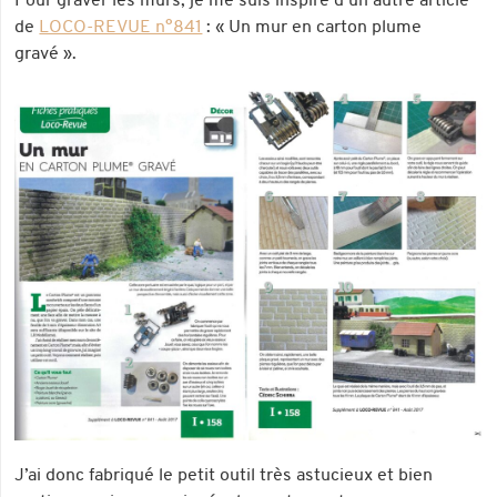
Pour graver les murs, je me suis inspiré d’un autre article
de
LOCO-REVUE n°841
: « Un mur en carton plume
gravé ».
J’ai donc fabriqué le petit outil très astucieux et bien