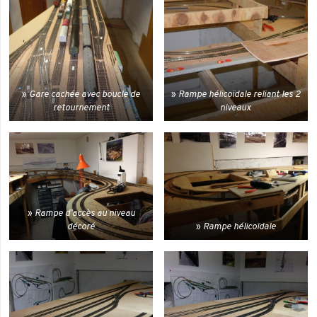
Gare cachée avec boucle de
Rampe hélicoïdale reliant les 2
retournement
niveaux
Rampe d’accès au niveau
décoré
Rampe hélicoïdale